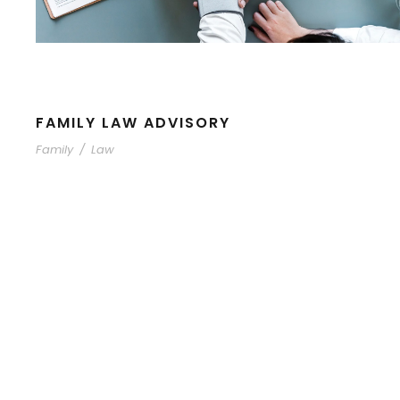
FAMILY LAW ADVISORY
Family
/
Law