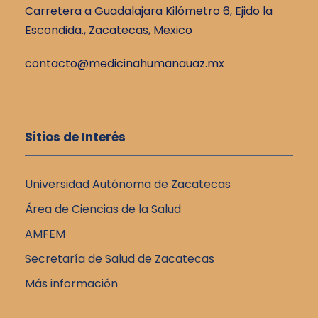
v
Carretera a Guadalajara Kilómetro 6, Ejido la
e
Escondida., Zacatecas, Mexico
e
v
contacto@medicinahumanauaz.mx
n
i
t
s
o
Sitios de Interés
t
a
Universidad Autónoma de Zacatecas
Área de Ciencias de la Salud
s
AMFEM
d
Secretaría de Salud de Zacatecas
Más información
e