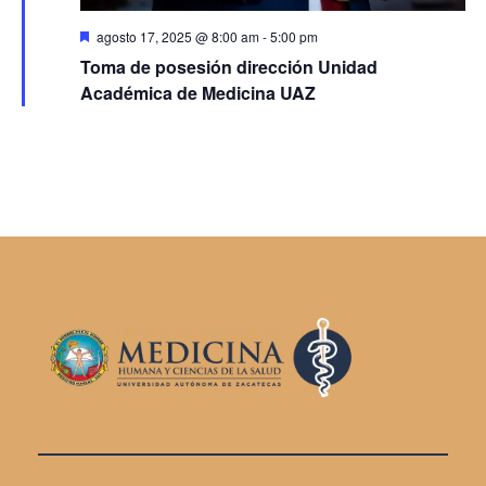
n
.
e
D
a
agosto 17, 2025 @ 8:00 am
-
5:00 pm
e
Toma de posesión dirección Unidad
s
v
t
v
Académica de Medicina UAZ
a
i
c
a
e
d
s
a
s
g
t
a
a
c
s
i
d
ó
e
E
d