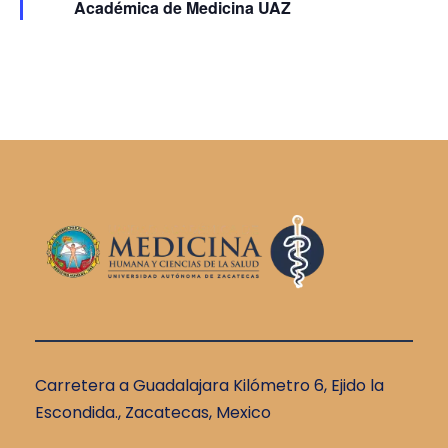
v
t
v
Académica de Medicina UAZ
a
i
c
a
e
d
s
a
s
g
t
a
a
c
s
i
d
ó
e
E
d
v
Carretera a Guadalajara Kilómetro 6, Ejido la
e
Escondida., Zacatecas, Mexico
e