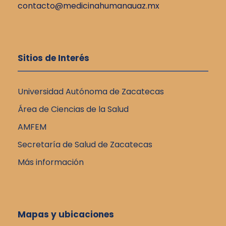
v
contacto@medicinahumanauaz.mx
n
i
t
s
o
Sitios de Interés
t
a
Universidad Autónoma de Zacatecas
Área de Ciencias de la Salud
s
AMFEM
d
Secretaría de Salud de Zacatecas
Más información
e
E
v
Mapas y ubicaciones