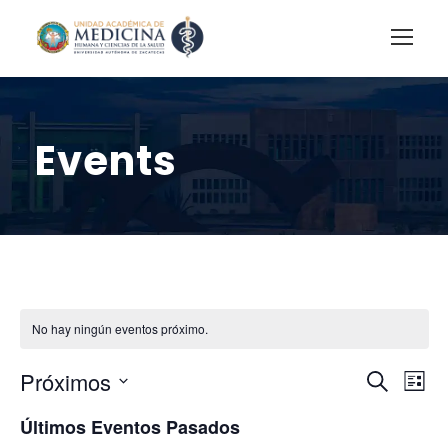
Events
No hay ningún eventos próximo.
B
N
Próximos
B
L
u
S
a
i
ú
Últimos Eventos Pasados
s
e
s